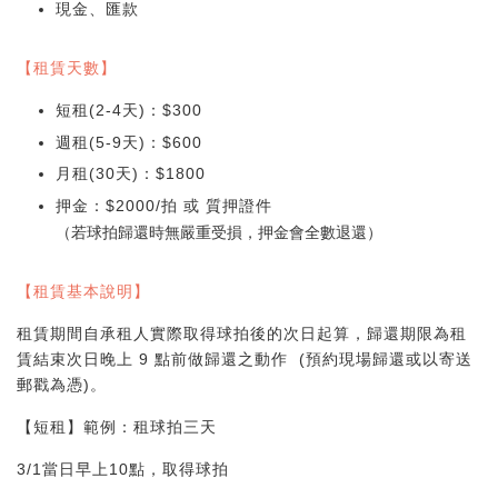
現金、匯款
【租賃天數】
短租(2-4天)：$300
週租(5-9天)：$600
月租(30天)：$1800
押金：$2000/拍 或 質押證件
（若球拍歸還時無嚴重受損，押金會全數退還）
【租賃基本說明】
租賃期間自承租人實際取得球拍後的次日起算，歸還期限為租
賃結束次日晚上 9 點前做歸還之動作 (預約現場歸還或以寄送
郵戳為憑)。
【短租】範例：租球拍三天
3/1當日早上10點，取得球拍