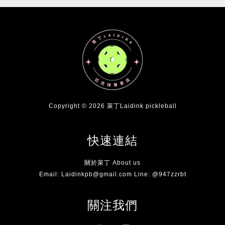
Copyright © 2026 萊丁Laidink pickleball
快速連結
關於萊丁 About us
Email: Laidinkpb@gmail.com Line: @947zzrbt
關注我們