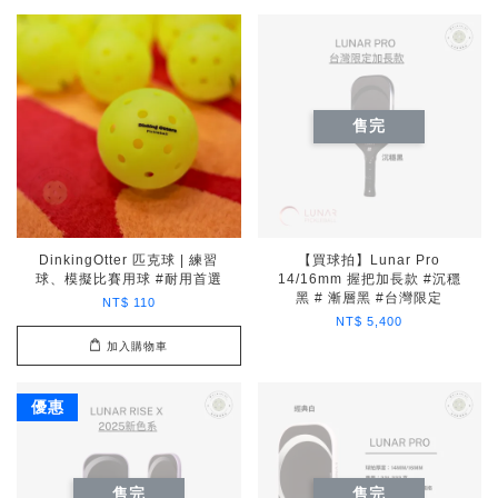
售完
DinkingOtter 匹克球 | 練習
【買球拍】Lunar Pro
球、模擬比賽用球 #耐用首選
14/16mm 握把加長款 #沉穩
黑 # 漸層黑 #台灣限定
NT$ 110
NT$ 5,400
加入購物車
優惠
售完
售完