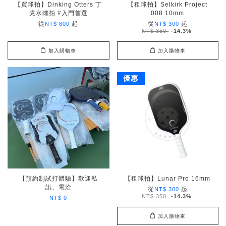
【買球拍】Dinking Otters 丁
【租球拍】Selkirk Project
克水獺拍 #入門首選
008 10mm
從
起
從
起
NT$ 800
NT$ 300
NT$ 350
-14.3%
加入購物車
加入購物車
優惠
【預約制試打體驗】歡迎私
【租球拍】Lunar Pro 16mm
訊、電洽
從
起
NT$ 300
NT$ 350
-14.3%
NT$ 0
加入購物車