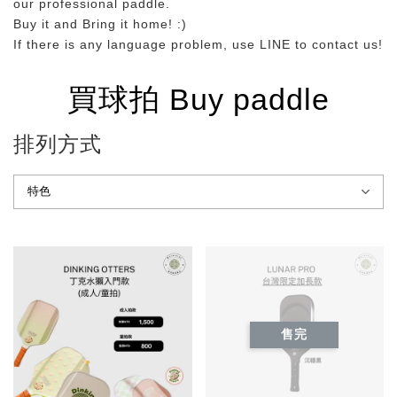
our professional paddle.
Buy it and Bring it home! :)
If there is any language problem, use LINE to contact us!
買球拍 Buy paddle
排列方式
售完